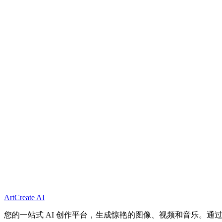
它如何处理复杂的提示？
使用它安全吗？
我可以将这些图像用于商业用途吗？
它可以创建什么图像风格？
ArtCreate AI
您的一站式 AI 创作平台，生成惊艳的图像、视频和音乐。通过